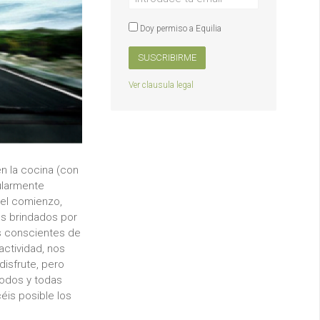
Doy permiso a Equilia
SUSCRIBIRME
Ver clausula legal
n la cocina (con
gularmente
del comienzo,
s brindados por
s conscientes de
ctividad, nos
isfrute, pero
odos y todas
éis posible los