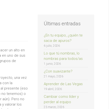
Últimas entradas
¿En tu equipo, ¿quién te
saca de apuros?
6 julio, 2026
acer un alto en
Lo que tú nombras, lo
ha en uno de sus
nombras para todos/as
 grupos de
1 junio, 2026
¿Con suavizante?
21 mayo, 2026
royecto, una vez
a con la
Aprender de Las Vegas
r al presente (eso
19 abril, 2026
o no tenemos) o
Cambiar como líder y
r aún). Pero no
perder al equipo
 y valorar los
23 marzo, 2026